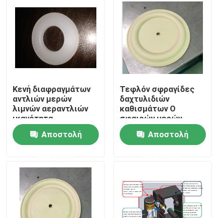
Κενή διαφραγμάτων
Τεφλόν σφραγίδες
αντλιών μερών
δαχτυλιδιών
λιμνών αεραντλιών
καθισμάτων Ο
ικανότητα
σφαιρών μερών
αναπήδησης μερών
αντλιών Aodd των
Αποστολή
Αποστολή
καλή
μερών αντλιών
χαμηλού θορύβου
Σπίτι
ερώτησης
ερώτησης
Προϊόντα
Βίντεο