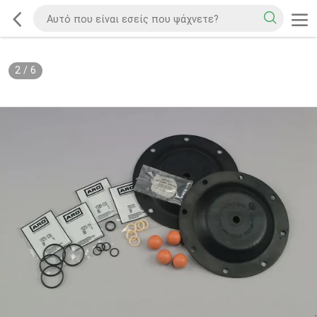
2
/
6