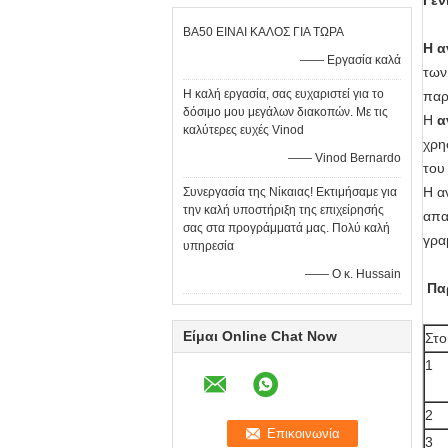
Γεν
BA50 ΕΙΝΑΙ ΚΑΛΟΣ ΓΙΑ ΤΩΡΑ
Η α
—— Εργασία καλά
των
Η καλή εργασία, σας ευχαριστεί για το
παρ
δόσιμο μου μεγάλων διακοπών. Με τις
Η
α
καλύτερες ευχές Vinod
χρη
—— Vinod Bernardo
του
Η α
Συνεργασία της Νίκαιας! Εκτιμήσαμε για
την καλή υποστήριξη της επιχείρησής
απα
σας στα προγράμματά μας. Πολύ καλή
γρα
υπηρεσία
—— Ο κ. Hussain
Πα
Είμαι Online Chat Now
Στο
1
2
3