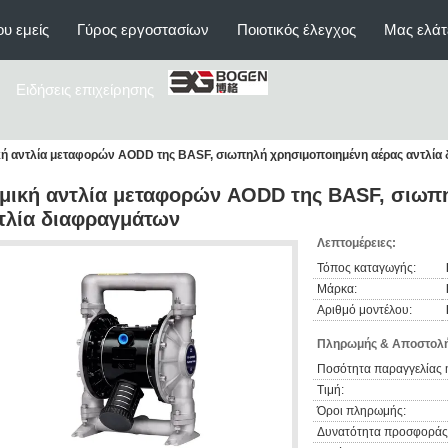
υ εμείς
Γύρος εργοστασίων
Ποιοτικός έλεγχος
Μας ελάτ
Ειδήσεις επιχείρησης
κή αντλία μεταφορών AODD της BASF, σιωπηλή χρησιμοποιημένη αέρας αντλία
μική αντλία μεταφορών AODD της BASF, σιωπ
τλία διαφραγμάτων
Λεπτομέρειες:
Τόπος καταγωγής:
Μάρκα:
Αριθμό μοντέλου:
Πληρωμής & Αποστολή
Ποσότητα παραγγελίας 
Τιμή:
Όροι πληρωμής:
Δυνατότητα προσφοράς