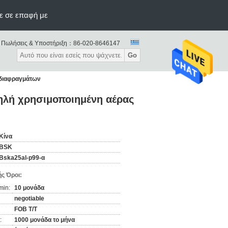
ε σε επαφή με
Πωλήσεις & Υποστήριξη：
86-020-8646147
Go
 διαφραγμάτων
ηλή χρησιμοποιημένη αέρας
Κίνα
BSK
Bska25al-p99-α
ς Όροι:
min:
10 μονάδα
negotiable
FOB T/T
:
1000 μονάδα το μήνα