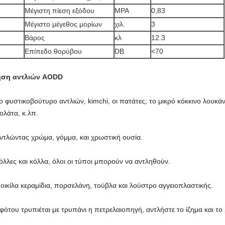
Μέγιστη πίεση εξόδου
MPA
0,83
Μέγιστο μέγεθος μορίων
χιλ.
3
Βάρος
κλ
12.3
Επίπεδο θορύβου
DB
<70
ήση
αντλιών AODD
ο φυστικοβούτυρο αντλιών, kimchi, οι πατάτες, το μικρό κόκκινο λουκ
ολάτα, κ.λπ.
ντλώντας χρώμα, γόμμα, και χρωστική ουσία.
κόλλες και κόλλα, όλοι οι τύποι μπορούν να αντληθούν.
ποικίλα κεραμίδια, πορσελάνη, τούβλα και λούστρο αγγειοπλαστικής.
φότου τρυπιέται με τρυπάνι η πετρελαιοπηγή, αντλήστε το ίζημα και το