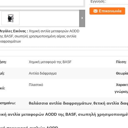
Εγγύηση::
Επικοινωνία
Μεγάλες Εικόνας :
Χημική αντλία μεταφορών AODD
ης BASF, σιωπηλή χρησιμοποιημένη αέρας αντλία
διαφραγμάτων
ήση:
Χημική μεταφορά της BASF
Πίεση:
μή:
Αντλία διάφραγμα
Θεωρία
Πλαστικό
Χαρακτ
κό:
γνώρισμ
θαλάσσια αντλία διαφραγμάτων
θετική αντλία δ
ισημαίνω:
,
ική αντλία μεταφορών AODD της BASF, σιωπηλή χρησιμοποιημέ