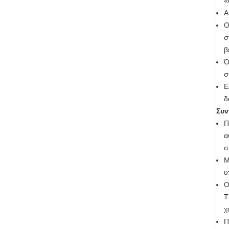
«
Α
Ο
σ
β
Ό
σ
Ε
δ
Συ
Π
α
σ
Μ
υ
Ο
Τ
χ
Π