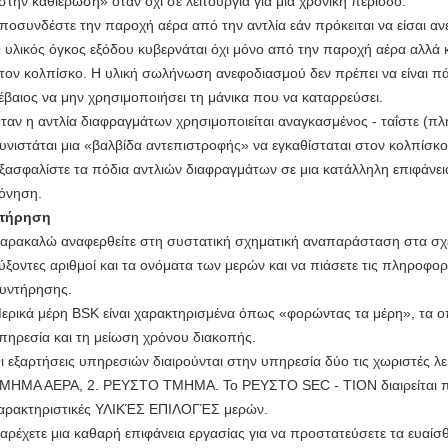
στην καθιέρωση» όταν όχι σε λειτουργία για μια χρονική περίοδο.
ποσυνδέστε την παροχή αέρα από την αντλία εάν πρόκειται να είσαι ανε
 υλικός όγκος εξόδου κυβερνάται όχι μόνο από την παροχή αέρα αλλά 
τον κολπίσκο. Η υλική σωλήνωση ανεφοδιασμού δεν πρέπει να είναι πάρ
έβαιος να μην χρησιμοποιήσει τη μάνικα που να καταρρεύσει.
ταν η αντλία διαφραγμάτων χρησιμοποιείται αναγκασμένος - ταΐστε (π
υνιστάται μια «βαλβίδα αντεπιστροφής» να εγκαθίσταται στον κολπίσκο
ξασφαλίστε τα πόδια αντλιών διαφραγμάτων σε μια κατάλληλη επιφάνεια
όνηση.
ντήρηση
αρακαλώ αναφερθείτε στη συστατική σχηματική αναπαράσταση στα σχέδ
ύξοντες αριθμοί και τα ονόματα των μερών και να πιάσετε τις πληροφο
υντήρησης.
ερικά μέρη BSK είναι χαρακτηρισμένα όπως «φορώντας τα μέρη», τα 
πηρεσία και τη μείωση χρόνου διακοπής.
ι εξαρτήσεις υπηρεσιών διαιρούνται στην υπηρεσία δύο τις χωριστές λε
ΜΗΜΑ ΑΕΡΑ, 2. ΡΕΥΣΤΟ ΤΜΗΜΑ. Το ΡΕΥΣΤΟ SEC - TION διαιρείται περαι
αρακτηριστικές ΥΛΙΚΈΣ ΕΠΙΛΟΓΈΣ μερών.
αρέχετε μια καθαρή επιφάνεια εργασίας για να προστατεύσετε τα ευαίσ