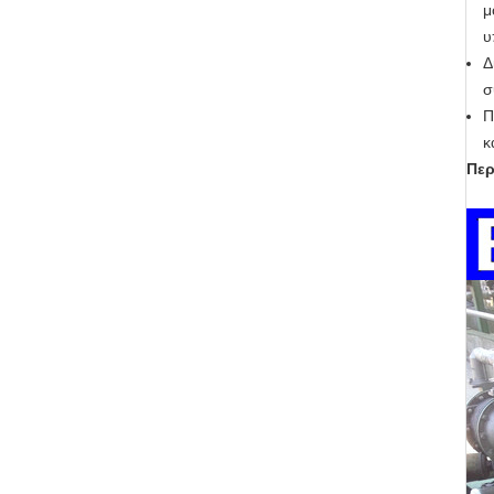
μ
υ
Δ
σ
Π
κ
Περ