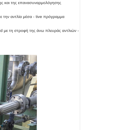
σης και της επανασυναρμολόγησης
ε την αντλία μέσα - tive πρόγραμμα
ld με τη στροφή της άνω πλευράς αντλιών -