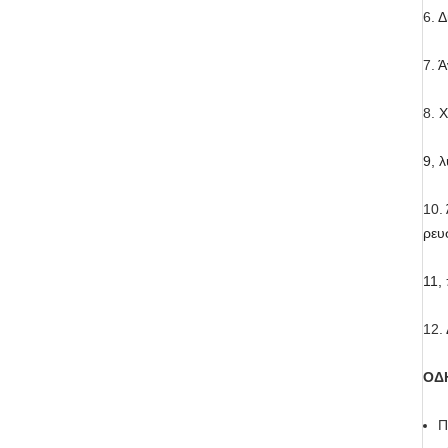
6.
Δ
7.
Ά
8.
Χ
9, 
10.
ρευ
11,
12.
ΟΔΗ
Π