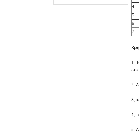
4
5
6
7
Χρ
1.
Τ
σοκ
2.
Α
3, 
4, 
5.
Α