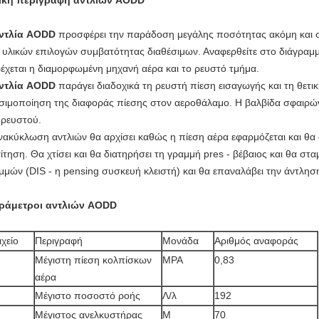
ική περιγραφή αντλιών AODD
ντλία AODD
προσφέρει την παράδοση μεγάλης ποσότητας ακόμη και στ
 υλικών επιλογών συμβατότητας διαθέσιμων. Αναφερθείτε στο διάγραμμ
έχεται η διαμορφωμένη μηχανή αέρα και το ρευστό τμήμα.
ντλία AODD
παράγει διαδοχικά τη ρευστή πίεση εισαγωγής και τη θετι
σιμοποίηση της διαφοράς πίεσης στον αεροθάλαμο. Η βαλβίδα σφαιρών
 ρευστού.
νακύκλωση αντλιών θα αρχίσει καθώς η πίεση αέρα εφαρμόζεται και θα συ
ίτηση. Θα χτίσει και θα διατηρήσει τη γραμμή pres - βέβαιος και θα στα
μμών (DIS - η pensing συσκευή κλειστή) και θα επαναλάβει την άντληση
ράμετροι αντλιών AODD
ιχείο
Περιγραφή
Μονάδα
Αριθμός αναφοράς
Μέγιστη πίεση κολπίσκων
MPA
0,83
αέρα
Μέγιστο ποσοστό ροής
Λ/λ
192
Μέγιστος ανελκυστήρας
Μ
70